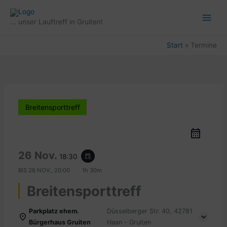
Zum
Inhalt
... unser Lauftreff in Gruiten!
springen
Start
Termine
Breitensporttreff
26 Nov.
18:30
event_repeat
BIS
26 NOV., 20:00
1h 30m
Breitensporttreff
Parkplatz ehem.
Düsselberger Str. 40, 42781
Bürgerhaus Gruiten
Haan - Gruiten