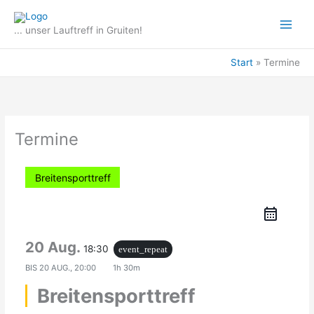
Zum
Inhalt
... unser Lauftreff in Gruiten!
springen
Start
Termine
Termine
Breitensporttreff
20 Aug.
18:30
event_repeat
BIS
20 AUG., 20:00
1h 30m
Breitensporttreff