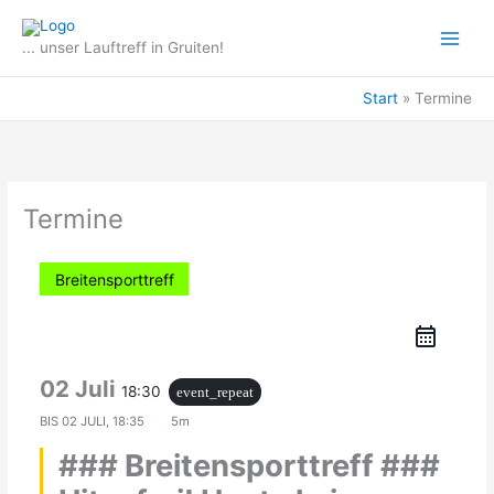
Zum
Inhalt
... unser Lauftreff in Gruiten!
springen
Start
Termine
Termine
Breitensporttreff
02 Juli
18:30
event_repeat
BIS
02 JULI, 18:35
5m
### Breitensporttreff ###