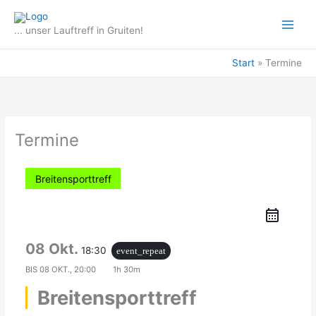
Zum
Inhalt
... unser Lauftreff in Gruiten!
springen
Start
Termine
Termine
Breitensporttreff
08 Okt.
18:30
event_repeat
BIS
08 OKT., 20:00
1h 30m
Breitensporttreff