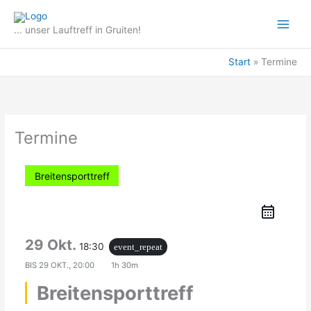
Zum
Inhalt
... unser Lauftreff in Gruiten!
springen
Start
Termine
Termine
Breitensporttreff
29 Okt.
18:30
event_repeat
BIS
29 OKT., 20:00
1h 30m
Breitensporttreff