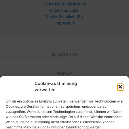
Sicherheit und Haftung
Hitzeschutzplan
Cookie-Richtlinie (EU)
Impressum
Benutzername:
Passwort:
Cookie-Zustimmung
verwalten
Angemeldet bleiben
Um dir ein optimales Erlebnis zu bieten, verwenden wir Technologien wie
Cookies, um Geräteinformationen zu speichern und/oder darauf
Passwort vergessen?
zuzugreifen. Wenn du diesen Technologien zustimmst, können wir Daten
wie das Surfverhalten oder eindeutige IDs auf dieser Website verarbeiten.
Wenn du deine Zustimmung nicht erteilst oder zurückziehst, können
Die Registrierung auf unserer Seite ist nur noch nach persönlichem
bestimmte Merkmale und Funktionen beeinträchtigt werden.