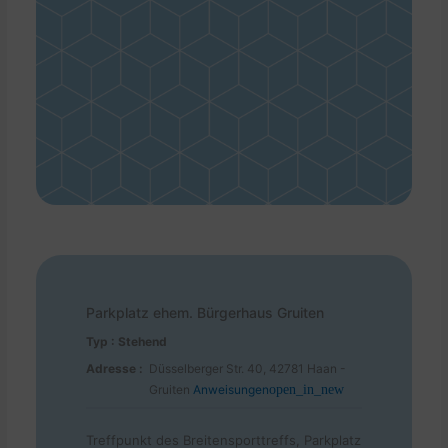
Parkplatz ehem. Bürgerhaus Gruiten
Typ : Stehend
Adresse :
Düsselberger Str. 40, 42781 Haan -
Gruiten
Anweisungen
open_in_new
Treffpunkt des Breitensporttreffs, Parkplatz