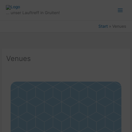
Zum
Inhalt
... unser Lauftreff in Gruiten!
springen
Start
Venues
Venues