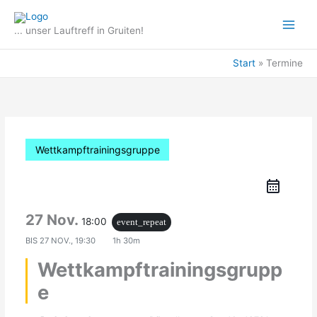
Zum
Inhalt
... unser Lauftreff in Gruiten!
springen
Start
Termine
Wettkampftrainingsgruppe
27 Nov.
18:00
event_repeat
BIS
27 NOV., 19:30
1h 30m
Wettkampftrainingsgrupp
e