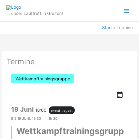
Zum
Inhalt
... unser Lauftreff in Gruiten!
springen
Start
Termine
Termine
Wettkampftrainingsgruppe
19 Juni
18:00
event_repeat
BIS
19 JUNI, 19:30
1h 30m
Wettkampftrainingsgrupp