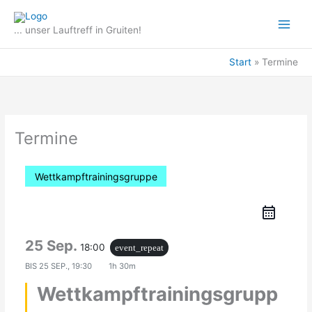
Zum
Inhalt
... unser Lauftreff in Gruiten!
springen
Start
Termine
Termine
Wettkampftrainingsgruppe
25 Sep.
18:00
event_repeat
BIS
25 SEP., 19:30
1h 30m
Wettkampftrainingsgrupp