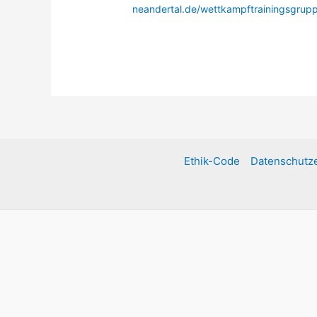
neandertal.de/wettkampftrainingsgrup
Ethik-Code
Datenschutze