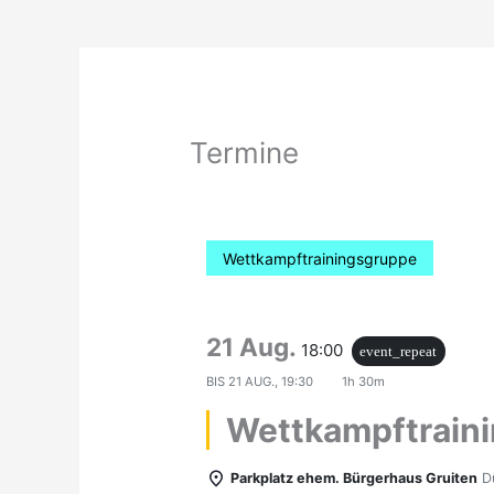
Termine
Wettkampftrainingsgruppe
21 Aug.
18:00
event_repeat
BIS
21 AUG., 19:30
1h 30m
Wettkampftrain
Parkplatz ehem. Bürgerhaus Gruiten
D