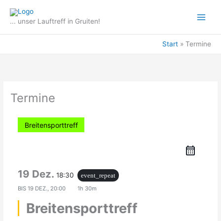
Zum
Inhalt
... unser Lauftreff in Gruiten!
springen
Start
Termine
Termine
Breitensporttreff
19 Dez.
18:30
event_repeat
BIS
19 DEZ., 20:00
1h 30m
Breitensporttreff