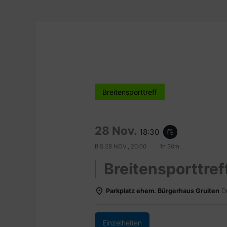
Breitensporttreff
28 Nov.
18:30
event_repeat
BIS
28 NOV., 20:00
1h 30m
Breitensporttref
Parkplatz ehem. Bürgerhaus Gruiten
D
Einzelheiten