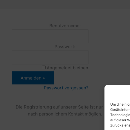
Benutzername:
Passwort:
Angemeldet bleiben
Passwort vergessen?
Um dir ein 
Die Registrierung auf unserer Seite ist nur noch
Geräteinfor
nach persönlichem Kontakt möglich.
Technologie
auf dieser W
zurückziehs