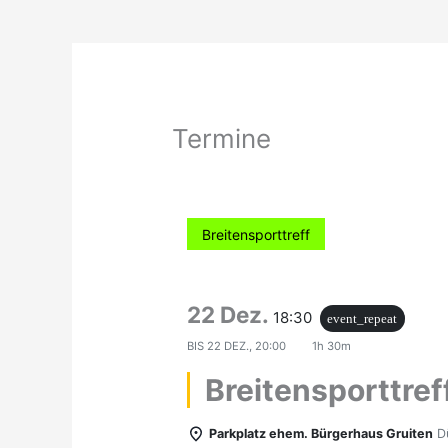
Termine
Breitensporttreff
22 Dez.
18:30
event_repeat
BIS
22 DEZ., 20:00
1h 30m
Breitensporttref
Parkplatz ehem. Bürgerhaus Gruiten
D