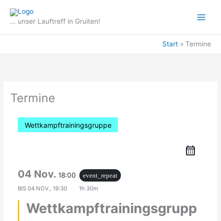
Zum
Inhalt
... unser Lauftreff in Gruiten!
springen
Start
Termine
Termine
Wettkampftrainingsgruppe
04 Nov.
18:00
event_repeat
BIS
04 NOV., 19:30
1h 30m
Wettkampftrainingsgrupp