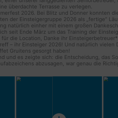
i, einer unserer langgedienten Seniorbetreuer, 
ne überdachte Terrasse zu verlegen.
merfest 2026. Bei Blitz und Donner konnten die
nten der Einsteigergruppe 2026 als „fertige“ L
ging natürlich einher mit einem großen Dankesc
 sich seit Ende März um das Training der Einst
für die Location, Danke ihr Einsteigerbetreue
eff – ihr Einsteiger 2026! Und natürlich vielen
ffet Gruitens gesorgt haben!
nd und es zeigte sich: die Entscheidung, das S
aufabzeichens abzusagen, war genau die Richti