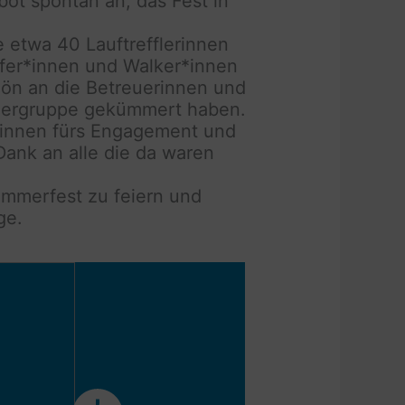
bot spontan an, das Fest in
 etwa 40 Lauftrefflerinnen
äufer*innen und Walker*innen
hön an die Betreuerinnen und
eigergruppe gekümmert haben.
r*innen fürs Engagement und
 Dank an alle die da waren
ommerfest zu feiern und
ge.