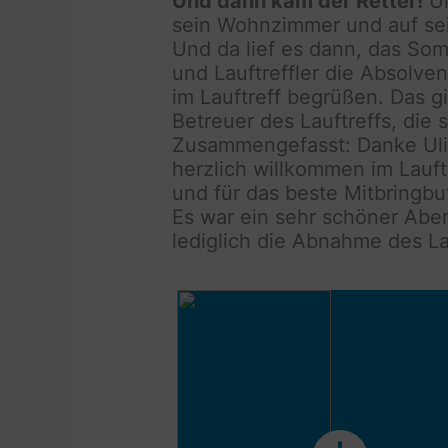
Und dann kam der Retter!
Ul
sein Wohnzimmer und auf sei
Und da lief es dann, das Som
und Lauftreffler die Absolve
im Lauftreff begrüßen. Das 
Betreuer des Lauftreffs, die
Zusammengefasst: Danke Uli 
herzlich willkommen im Lauftr
und für das beste Mitbringbu
Es war ein sehr schöner Abe
lediglich die Abnahme des L