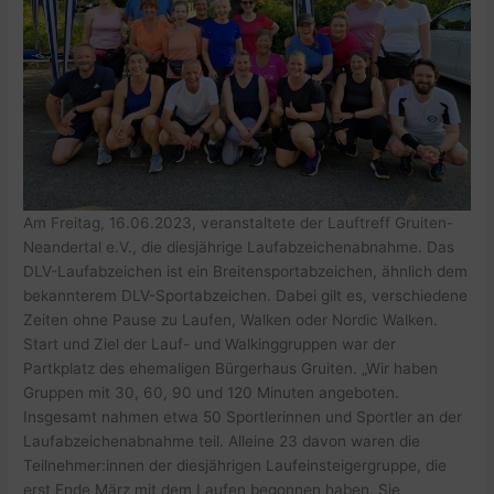
Am Freitag, 16.06.2023, veranstaltete der Lauftreff Gruiten-
Neandertal e.V., die diesjährige Laufabzeichenabnahme. Das
DLV-Laufabzeichen ist ein Breitensportabzeichen, ähnlich dem
bekannterem DLV-Sportabzeichen. Dabei gilt es, verschiedene
Zeiten ohne Pause zu Laufen, Walken oder Nordic Walken.
Start und Ziel der Lauf- und Walkinggruppen war der
Partkplatz des ehemaligen Bürgerhaus Gruiten. „Wir haben
Gruppen mit 30, 60, 90 und 120 Minuten angeboten.
Insgesamt nahmen etwa 50 Sportlerinnen und Sportler an der
Laufabzeichenabnahme teil. Alleine 23 davon waren die
Teilnehmer:innen der diesjährigen Laufeinsteigergruppe, die
erst Ende März mit dem Laufen begonnen haben. Sie